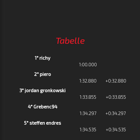
Tabelle
1° richy
1:00.000
2° piero
1:32.880
+0:32.880
3° jordan gronkowski
1:33.855
+0:33.855
4° Grebenc94
1:34.297
+0:34.297
5° steffen endres
1:34.535
+0:34.535