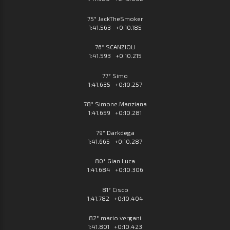
75° JackTheSmoker
1:41.563 +0:10.185
76° SCANZIOLI
1:41.593 +0:10.215
77° Simo
1:41.635 +0:10.257
78° Simone.Manziana
1:41.659 +0:10.281
79° Darkdega
1:41.665 +0:10.287
80° Gian Luca
1:41.684 +0:10.306
81° Cisco
1:41.782 +0:10.404
82° mario vergani
1:41.801 +0:10.423