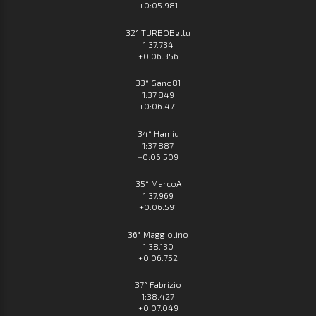
+0:05.981
32° TURBOBellu
1:37.734
+0:06.356
33° Gano81
1:37.849
+0:06.471
34° Hamid
1:37.887
+0:06.509
35° MarcoA
1:37.969
+0:06.591
36° Maggiolino
1:38.130
+0:06.752
37° Fabrizio
1:38.427
+0:07.049