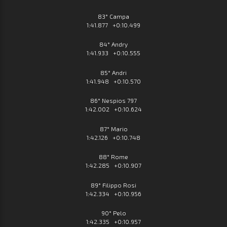
83° Campa
1:41.877 +0:10.499
84° Andry
1:41.933 +0:10.555
85° Andri
1:41.948 +0:10.570
86° Nespios 797
1:42.002 +0:10.624
87° Mario
1:42.126 +0:10.748
88° Rome
1:42.285 +0:10.907
89° Filippo Rosi
1:42.334 +0:10.956
90° Pelo
1:42.335 +0:10.957