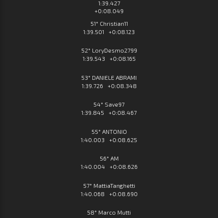
1:39.427
+0:08.049
51° Christian11
1:39.501 +0:08.123
52° LoryDesmo2799
1:39.543 +0:08.165
53° DANIELE ABRAMI
1:39.726 +0:08.348
54° Save97
1:39.845 +0:08.467
55° ANTONIO
1:40.003 +0:08.625
56° AM
1:40.004 +0:08.626
57° MattiaTanghetti
1:40.068 +0:08.690
58° Marco Mutti