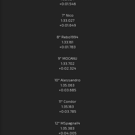
+0:01.546
7° Nico
1:33.027
+0:01.649
8° Rebo1994
1:33.161
+0:01.783
9° MOCANU
1:33.702
+0:02.324
10° Alessandro
1:35.063
+0:03.685
11° Condor
1:35.163
+0:03.785
12° MSpagna14
1:35.383
+0:04.005