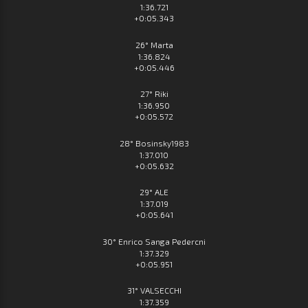
1:36.721
+0:05.343
26° Marta
1:36.824
+0:05.446
27° Riki
1:36.950
+0:05.572
28° Bosinsky1983
1:37.010
+0:05.632
29° ALE
1:37.019
+0:05.641
30° Enrico Sanga Pedercni
1:37.329
+0:05.951
31° VALSECCHI
1:37.359