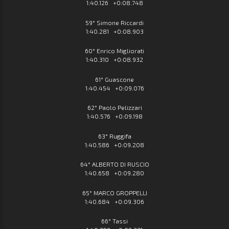
1:40.126 +0:08.748
59° Simone Riccardi
1:40.281 +0:08.903
60° Enrico Migliorati
1:40.310 +0:08.932
61° Guascone
1:40.454 +0:09.076
62° Paolo Pelizzari
1:40.576 +0:09.198
63° Ruggifa
1:40.586 +0:09.208
64° ALBERTO DI RUSCIO
1:40.658 +0:09.280
65° MARCO GROPPELLI
1:40.684 +0:09.306
66° Tassi