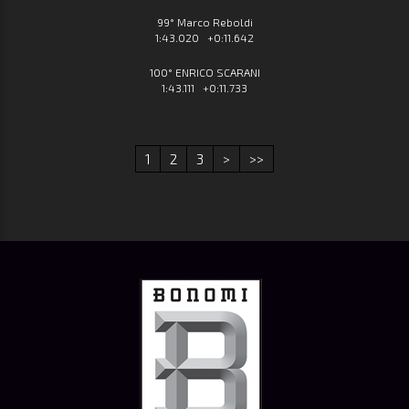
99° Marco Reboldi
1:43.020 +0:11.642
100° ENRICO SCARANI
1:43.111 +0:11.733
1
2
3
>
>>