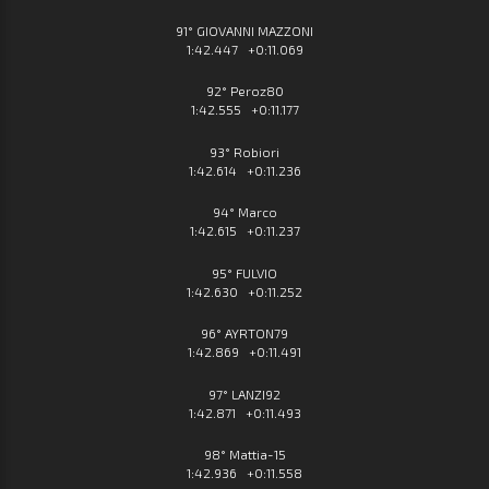
91° GIOVANNI MAZZONI
1:42.447 +0:11.069
92° Peroz80
1:42.555 +0:11.177
93° Robiori
1:42.614 +0:11.236
94° Marco
1:42.615 +0:11.237
95° FULVIO
1:42.630 +0:11.252
96° AYRTON79
1:42.869 +0:11.491
97° LANZI92
1:42.871 +0:11.493
98° Mattia-15
1:42.936 +0:11.558