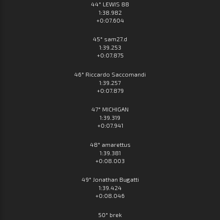
44° LEWIS 88
1:38.982
+0:07.604
45° sam27.d
1:39.253
+0:07.875
46° Riccardo Saccomandi
1:39.257
+0:07.879
47° MICHIGAN
1:39.319
+0:07.941
48° amarettus
1:39.381
+0:08.003
49° Jonathan Bugatti
1:39.424
+0:08.046
50° brek