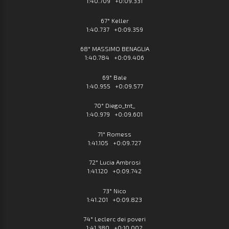
1:40.709 +0:09.331
67° Keller
1:40.737 +0:09.359
68° MASSIMO BENAGLIA
1:40.784 +0:09.406
69° Bale
1:40.955 +0:09.577
70° Diego_tnt_
1:40.979 +0:09.601
71° Romess
1:41.105 +0:09.727
72° Lucia Ambrosi
1:41.120 +0:09.742
73° Nico
1:41.201 +0:09.823
74° Leclerc dei poveri
1:41.380 +0:10.002