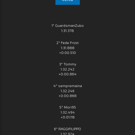
1° GuardsmanZubo
1:31.378
2° Fede Frizzi
1:31.888
+0:00.510
3° Tommy
1:32.242
+0:00.864
4° sempremaina
1:32.246
+0:00.868
5° Mori95
1:32.494
+0:01.116
6° RAGGIFILIPPO
1:32.924