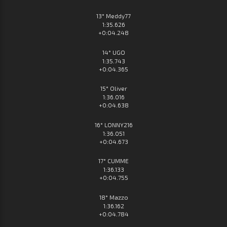
13° Meddy77
1:35.626
+0:04.248
14° UGO
1:35.743
+0:04.365
15° Oliver
1:36.016
+0:04.638
16° LONNY216
1:36.051
+0:04.673
17° CUMME
1:36.133
+0:04.755
18° Mazzo
1:36.162
+0:04.784