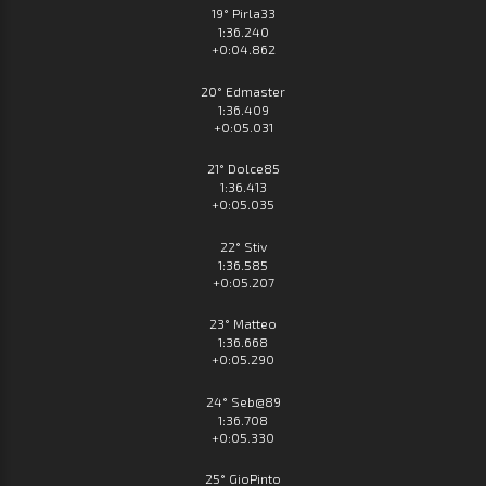
19° Pirla33
1:36.240
+0:04.862
20° Edmaster
1:36.409
+0:05.031
21° Dolce85
1:36.413
+0:05.035
22° Stiv
1:36.585
+0:05.207
23° Matteo
1:36.668
+0:05.290
24° Seb@89
1:36.708
+0:05.330
25° GioPinto