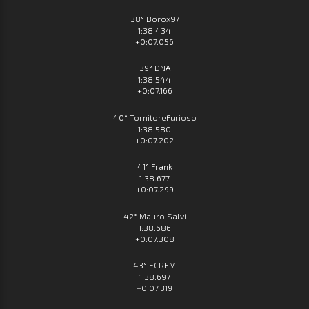
38° Borox97
1:38.434
+0:07.056
39° DNA
1:38.544
+0:07.166
40° TornitoreFurioso
1:38.580
+0:07.202
41° Frank
1:38.677
+0:07.299
42° Mauro Salvi
1:38.686
+0:07.308
43° ECREM
1:38.697
+0:07.319